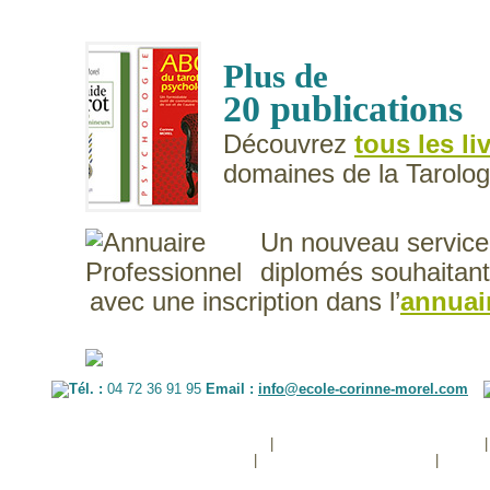
Plus de
20 publications
Découvrez
tous les l
domaines de la Tarologi
Un nouveau service
diplomés souhaitant 
avec une inscription dans l’
annuair
Tél. :
04 72 36 91 95
Email :
info@ecole-corinne-morel.com
|
|
FORMATION TAROT DE MARSEILLE
FORMATION TAROT LENORMAND
|
|
NOS FORMATIONS A DISTANCE
NOS STAGES RÉSIDENTIELS
PRÉSEN